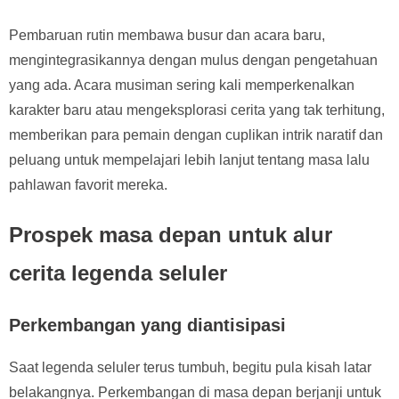
Pembaruan rutin membawa busur dan acara baru,
mengintegrasikannya dengan mulus dengan pengetahuan
yang ada. Acara musiman sering kali memperkenalkan
karakter baru atau mengeksplorasi cerita yang tak terhitung,
memberikan para pemain dengan cuplikan intrik naratif dan
peluang untuk mempelajari lebih lanjut tentang masa lalu
pahlawan favorit mereka.
Prospek masa depan untuk alur
cerita legenda seluler
Perkembangan yang diantisipasi
Saat legenda seluler terus tumbuh, begitu pula kisah latar
belakangnya. Perkembangan di masa depan berjanji untuk