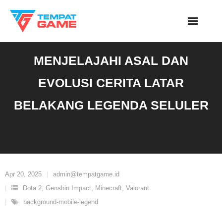
Skip
to
content
MENJELAJAHI ASAL DAN
EVOLUSI CERITA LATAR
BELAKANG LEGENDA SELULER
Apr 20, 2025
admin@tempatgame.id
Dota 2
,
Genshin Impact
,
Minecraft
,
Valorant
background-mobile-legend