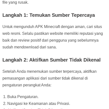
file yang rusak.
Langkah 1: Temukan Sumber Tepercaya
Untuk mengunduh APK Minecraft dengan aman, cari situs
web resmi. Selalu pastikan website memiliki reputasi yang
baik dan review positif dari pengguna yang sebelumnya
sudah mendownload dari sana.
Langkah 2: Aktifkan Sumber Tidak Dikenal
Setelah Anda menemukan sumber terpercaya, aktifkan
pemasangan aplikasi dari sumber tidak dikenal di
pengaturan perangkat Anda:
Buka Pengaturan.
Navigasi ke Keamanan atau Privasi.