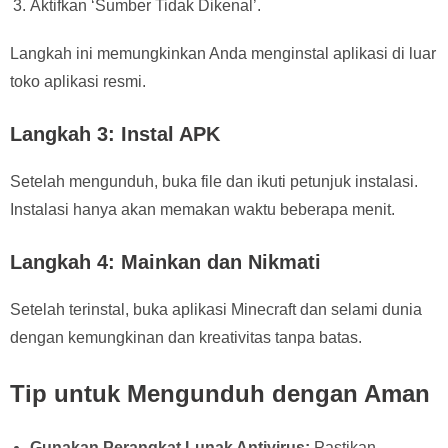
Aktifkan ‘Sumber Tidak Dikenal’.
Langkah ini memungkinkan Anda menginstal aplikasi di luar
toko aplikasi resmi.
Langkah 3: Instal APK
Setelah mengunduh, buka file dan ikuti petunjuk instalasi.
Instalasi hanya akan memakan waktu beberapa menit.
Langkah 4: Mainkan dan Nikmati
Setelah terinstal, buka aplikasi Minecraft dan selami dunia
dengan kemungkinan dan kreativitas tanpa batas.
Tip untuk Mengunduh dengan Aman
Gunakan Perangkat Lunak Antivirus:
Pastikan