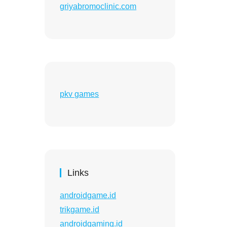
griyabromoclinic.com
pkv games
Links
androidgame.id
trikgame.id
androidgaming.id