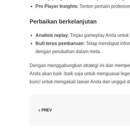
Pro Player Insights
: Tonton pemain profesion
Perbaikan berkelanjutan
Analisis replay
: Tinjau gameplay Anda untuk
Ikuti terus pembaruan
: Tetap mendapat info
dengan perubahan dalam meta.
Dengan menggabungkan strategi ini dan mempe
Anda akan baik -baik saja untuk menguasai legend
kunci untuk mengakali lawan Anda dan unggul d
PREV