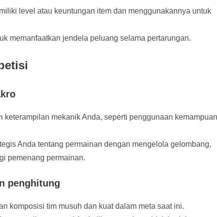
emiliki level atau keuntungan item dan menggunakannya untuk
uk memanfaatkan jendela peluang selama pertarungan.
etisi
kro
an keterampilan mekanik Anda, seperti penggunaan kemampua
ategis Anda tentang permainan dengan mengelola gelombang,
egi pemenang permainan.
n penghitung
an komposisi tim musuh dan kuat dalam meta saat ini.