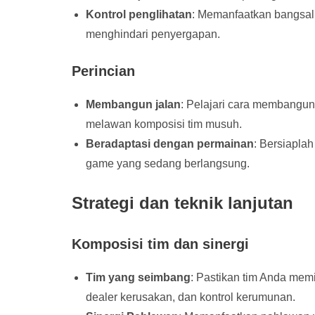
Kontrol penglihatan
: Memanfaatkan bangsal
menghindari penyergapan.
Perincian
Membangun jalan
: Pelajari cara membangu
melawan komposisi tim musuh.
Beradaptasi dengan permainan
: Bersiapla
game yang sedang berlangsung.
Strategi dan teknik lanjutan
Komposisi tim dan sinergi
Tim yang seimbang
: Pastikan tim Anda mem
dealer kerusakan, dan kontrol kerumunan.