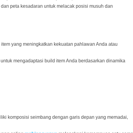
 dan peta kesadaran untuk melacak posisi musuh dan
n item yang meningkatkan kekuatan pahlawan Anda atau
h untuk mengadaptasi build item Anda berdasarkan dinamika
iliki komposisi seimbang dengan garis depan yang memadai,