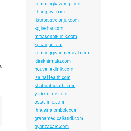
kembangkawung.com
chungiwa.com
ikanbakarcianjur.com
kpjisehat.com
mitrasehatklinik.com
i
kpbanjar.com
kemanggisanmedical.com
kliniknirmala.com
a,
nouvelleklinik.com
KainaHealth.com
shabirahusada.com
yadikacare.com
astaclinic.com
ibnusinalombok.com
grahamedicalkurdi.com
dyanzacare.com