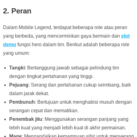
2.
Peran
Dalam Mobile Legend, terdapat beberapa role atau peran
yang berbeda, yang mencerminkan gaya bermain dan
slot
demo
fungsi hero dalam tim. Berikut adalah beberapa role
yang umum:
Tangki
: Bertanggung jawab sebagai pelindung tim
dengan tingkat pertahanan yang tinggi.
Pejuang
: Serang dan pertahanan cukup seimbang, baik
dalam jarak dekat.
Pembunuh
: Bertujuan untuk menghabisi musuh dengan
serangan cepat dan mematikan.
Penembak jitu
: Menggunakan serangan panjang yang
lebih kuat yang menjadi lebih kuat di akhir permainan.
Mage
: Mengandalkan kemampuan sihir untuk menyerang