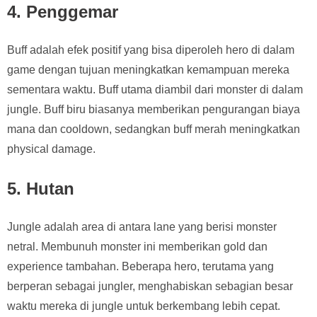
4.
Penggemar
Buff adalah efek positif yang bisa diperoleh hero di dalam
game dengan tujuan meningkatkan kemampuan mereka
sementara waktu. Buff utama diambil dari monster di dalam
jungle. Buff biru biasanya memberikan pengurangan biaya
mana dan cooldown, sedangkan buff merah meningkatkan
physical damage.
5.
Hutan
Jungle adalah area di antara lane yang berisi monster
netral. Membunuh monster ini memberikan gold dan
experience tambahan. Beberapa hero, terutama yang
berperan sebagai jungler, menghabiskan sebagian besar
waktu mereka di jungle untuk berkembang lebih cepat.