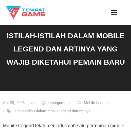
Skip
to
content
ISTILAH-ISTILAH DALAM MOBILE
LEGEND DAN ARTINYA YANG
WAJIB DIKETAHUI PEMAIN BARU
Apr 28, 2025
admin@tempatgame.id
Mobile Legend
istilah-istilah-dalam-mobile-legend-dan-artinya
Mobile Legend telah menjadi salah satu permainan mobile