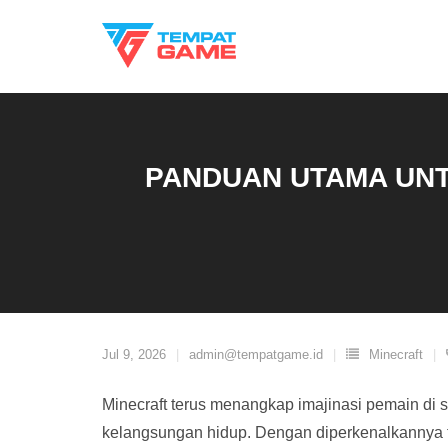
Skip
to
content
PANDUAN UTAMA UNT
Jul 9, 2026
admin@tempatgame.id
Minecraft
Minecraft terus menangkap imajinasi pemain di s
kelangsungan hidup. Dengan diperkenalkannya fit