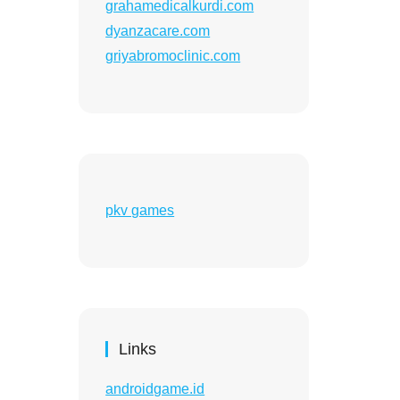
grahamedicalkurdi.com
dyanzacare.com
griyabromoclinic.com
pkv games
Links
androidgame.id