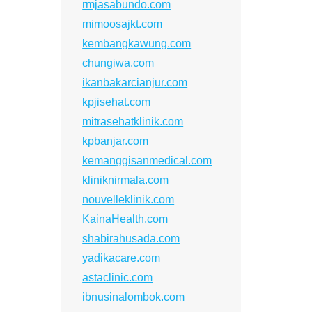
rmjasabundo.com
mimoosajkt.com
kembangkawung.com
chungiwa.com
ikanbakarcianjur.com
kpjisehat.com
mitrasehatklinik.com
kpbanjar.com
kemanggisanmedical.com
kliniknirmala.com
nouvelleklinik.com
KainaHealth.com
shabirahusada.com
yadikacare.com
astaclinic.com
ibnusinalombok.com