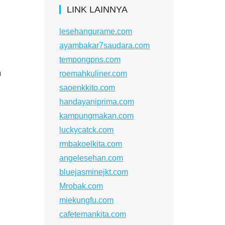
LINK LAINNYA
lesehangurame.com
ayambakar7saudara.com
tempongpns.com
m
roemahkuliner.com
saoenkkito.com
handayaniprima.com
kampungmakan.com
luckycatck.com
rmbakoelkita.com
angelesehan.com
bluejasminejkt.com
Mrobak.com
miekungfu.com
cafetemankita.com