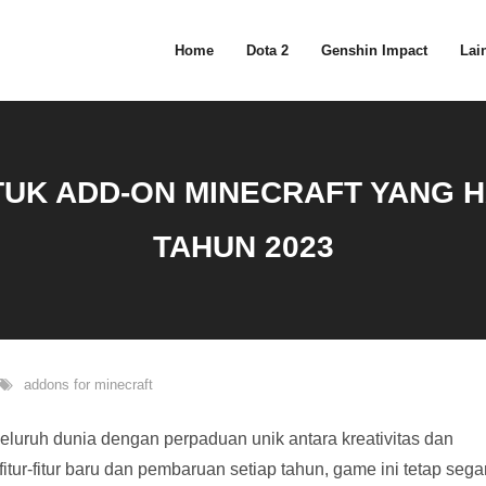
Home
Dota 2
Genshin Impact
Lain
UK ADD-ON MINECRAFT YANG HA
TAHUN 2023
addons for minecraft
eluruh dunia dengan perpaduan unik antara kreativitas dan
ur-fitur baru dan pembaruan setiap tahun, game ini tetap sega