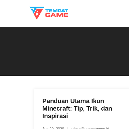
Skip
to
content
Panduan Utama Ikon
Minecraft: Tip, Trik, dan
Inspirasi
Jun 29, 2026
admin@tempatgame.id