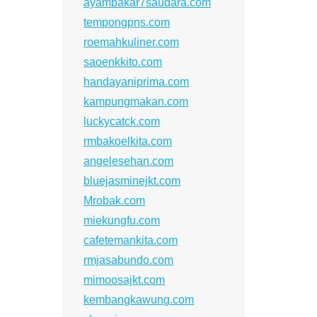
ayambakar7saudara.com
tempongpns.com
roemahkuliner.com
saoenkkito.com
handayaniprima.com
kampungmakan.com
luckycatck.com
rmbakoelkita.com
angelesehan.com
bluejasminejkt.com
Mrobak.com
miekungfu.com
cafetemankita.com
rmjasabundo.com
mimoosajkt.com
kembangkawung.com