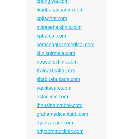
chungiwa.com
ikanbakarcianjur.com
kpjisehat.com
mitrasehatklinik.com
kpbanjar.com
kemanggisanmedical.com
kliniknirmala.com
nouvelleklinik.com
KainaHealth.com
shabirahusada.com
yadikacare.com
astaclinic.com
ibnusinalombok.com
grahamedicalkurdi.com
dyanzacare.com
griyabromoclinic.com