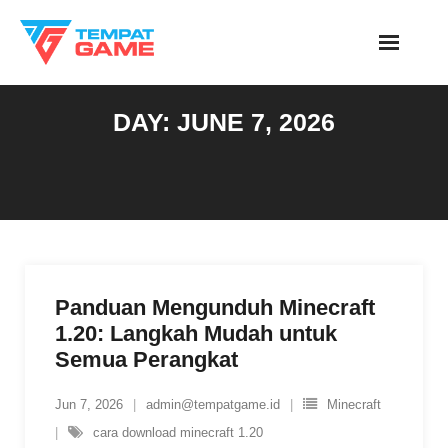
Skip
to
content
DAY:
JUNE 7, 2026
Panduan Mengunduh Minecraft
1.20: Langkah Mudah untuk
Semua Perangkat
Jun 7, 2026
admin@tempatgame.id
Minecraft
cara download minecraft 1.20