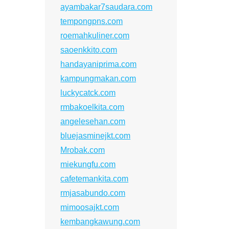
ayambakar7saudara.com
tempongpns.com
roemahkuliner.com
saoenkkito.com
handayaniprima.com
kampungmakan.com
luckycatck.com
rmbakoelkita.com
angelesehan.com
bluejasminejkt.com
Mrobak.com
miekungfu.com
cafetemankita.com
rmjasabundo.com
mimoosajkt.com
kembangkawung.com