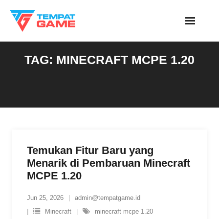
Skip
to
content
TAG:
MINECRAFT MCPE 1.20
Temukan Fitur Baru yang
Menarik di Pembaruan Minecraft
MCPE 1.20
Jun 25, 2026
admin@tempatgame.id
Minecraft
minecraft mcpe 1.20