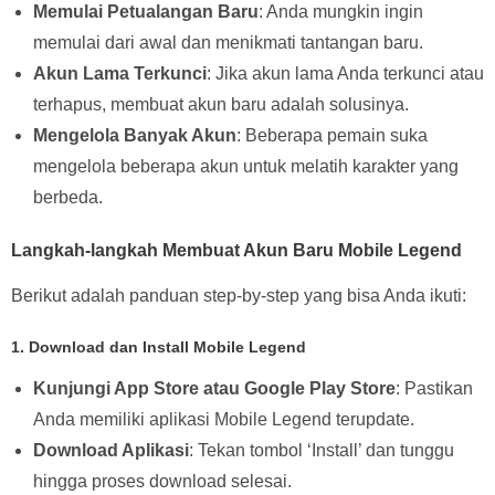
Memulai Petualangan Baru
: Anda mungkin ingin
memulai dari awal dan menikmati tantangan baru.
Akun Lama Terkunci
: Jika akun lama Anda terkunci atau
terhapus, membuat akun baru adalah solusinya.
Mengelola Banyak Akun
: Beberapa pemain suka
mengelola beberapa akun untuk melatih karakter yang
berbeda.
Langkah-langkah Membuat Akun Baru Mobile Legend
Berikut adalah panduan step-by-step yang bisa Anda ikuti:
1.
Download dan Install Mobile Legend
Kunjungi App Store atau Google Play Store
: Pastikan
Anda memiliki aplikasi Mobile Legend terupdate.
Download Aplikasi
: Tekan tombol ‘Install’ dan tunggu
hingga proses download selesai.