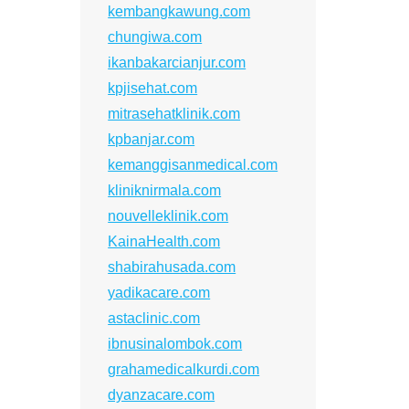
kembangkawung.com
chungiwa.com
ikanbakarcianjur.com
kpjisehat.com
mitrasehatklinik.com
kpbanjar.com
kemanggisanmedical.com
kliniknirmala.com
nouvelleklinik.com
KainaHealth.com
shabirahusada.com
yadikacare.com
astaclinic.com
ibnusinalombok.com
grahamedicalkurdi.com
dyanzacare.com