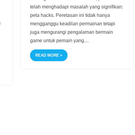
telah menghadapi masalah yang signifikan:
peta hacks. Peretasan ini tidak hanya
u
mengganggu keadilan permainan tetapi
i
juga mengurangi pengalaman bermain
game untuk pemain yang
…
READ MORE