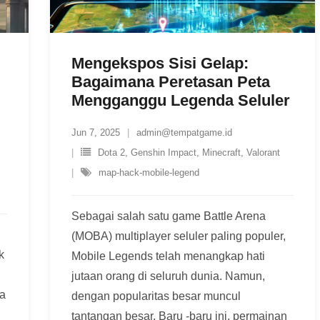
Mengekspos Sisi Gelap:
Bagaimana Peretasan Peta
Mengganggu Legenda Seluler
Jun 7, 2025
admin@tempatgame.id
Dota 2
,
Genshin Impact
,
Minecraft
,
Valorant
map-hack-mobile-legend
Sebagai salah satu game Battle Arena
(MOBA) multiplayer seluler paling populer,
k
Mobile Legends telah menangkap hati
jutaan orang di seluruh dunia. Namun,
ra
dengan popularitas besar muncul
tantangan besar. Baru -baru ini, permainan