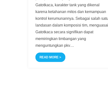
Gatotkaca, karakter tank yang dikenal
karena ketahanan mitos dan kemampuan
kontrol kerumunannya. Sebagai salah sat
landasan dalam komposisi tim, menguasa
Gatotkaca secara signifikan dapat
memiringkan timbangan yang
menguntungkan pkv
…
READ MORE