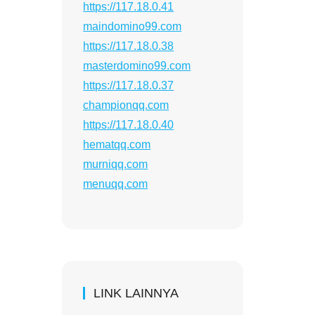
https://117.18.0.41
maindomino99.com
https://117.18.0.38
masterdomino99.com
https://117.18.0.37
championqq.com
https://117.18.0.40
hematqq.com
murniqq.com
menuqq.com
LINK LAINNYA