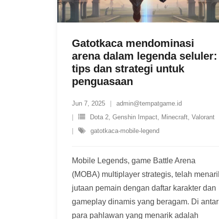
Gatotkaca mendominasi
arena dalam legenda seluler:
tips dan strategi untuk
penguasaan
Jun 7, 2025
admin@tempatgame.id
Dota 2
,
Genshin Impact
,
Minecraft
,
Valorant
gatotkaca-mobile-legend
Mobile Legends, game Battle Arena
(MOBA) multiplayer strategis, telah menari
jutaan pemain dengan daftar karakter dan
gameplay dinamis yang beragam. Di anta
para pahlawan yang menarik adalah