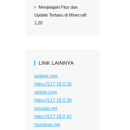
Menjelajahi Fitur dan
Update Terbaru di Minecraft
1.20
LINK LAINNYA
asikqq.com
https://117.18.0.36
ahliqq.com
https://117.18.0.39
jurusqq.net
https://117.18.0.42
murahqq.net