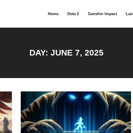
Home
Dota 2
Genshin Impact
Lain
DAY:
JUNE 7, 2025