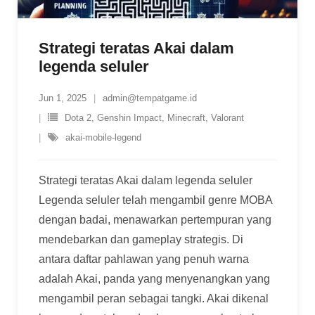
Strategi teratas Akai dalam
legenda seluler
Jun 1, 2025
admin@tempatgame.id
Dota 2
,
Genshin Impact
,
Minecraft
,
Valorant
akai-mobile-legend
Strategi teratas Akai dalam legenda seluler
Legenda seluler telah mengambil genre MOBA
dengan badai, menawarkan pertempuran yang
mendebarkan dan gameplay strategis. Di
antara daftar pahlawan yang penuh warna
adalah Akai, panda yang menyenangkan yang
mengambil peran sebagai tangki. Akai dikenal