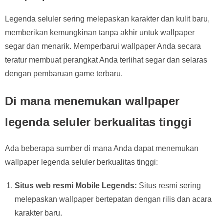
Legenda seluler sering melepaskan karakter dan kulit baru,
memberikan kemungkinan tanpa akhir untuk wallpaper
segar dan menarik. Memperbarui wallpaper Anda secara
teratur membuat perangkat Anda terlihat segar dan selaras
dengan pembaruan game terbaru.
Di mana menemukan wallpaper
legenda seluler berkualitas tinggi
Ada beberapa sumber di mana Anda dapat menemukan
wallpaper legenda seluler berkualitas tinggi:
Situs web resmi Mobile Legends:
Situs resmi sering
melepaskan wallpaper bertepatan dengan rilis dan acara
karakter baru.