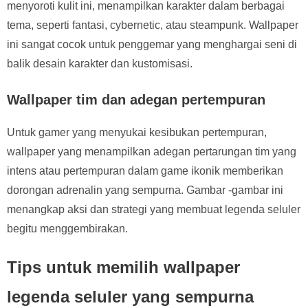
menyoroti kulit ini, menampilkan karakter dalam berbagai
tema, seperti fantasi, cybernetic, atau steampunk. Wallpaper
ini sangat cocok untuk penggemar yang menghargai seni di
balik desain karakter dan kustomisasi.
Wallpaper tim dan adegan pertempuran
Untuk gamer yang menyukai kesibukan pertempuran,
wallpaper yang menampilkan adegan pertarungan tim yang
intens atau pertempuran dalam game ikonik memberikan
dorongan adrenalin yang sempurna. Gambar -gambar ini
menangkap aksi dan strategi yang membuat legenda seluler
begitu menggembirakan.
Tips untuk memilih wallpaper
legenda seluler yang sempurna