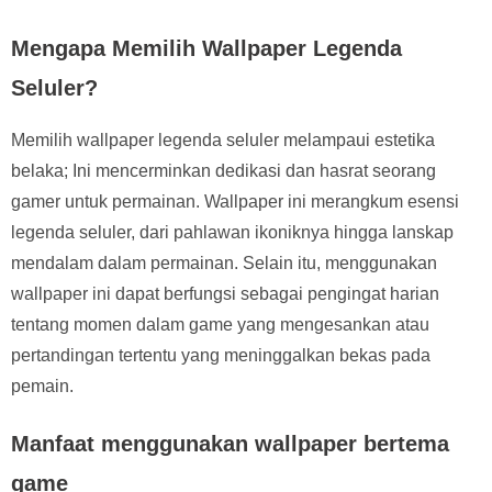
Mengapa Memilih Wallpaper Legenda
Seluler?
Memilih wallpaper legenda seluler melampaui estetika
belaka; Ini mencerminkan dedikasi dan hasrat seorang
gamer untuk permainan. Wallpaper ini merangkum esensi
legenda seluler, dari pahlawan ikoniknya hingga lanskap
mendalam dalam permainan. Selain itu, menggunakan
wallpaper ini dapat berfungsi sebagai pengingat harian
tentang momen dalam game yang mengesankan atau
pertandingan tertentu yang meninggalkan bekas pada
pemain.
Manfaat menggunakan wallpaper bertema
game