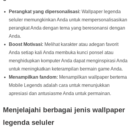
Perangkat yang dipersonalisasi:
Wallpaper legenda
seluler memungkinkan Anda untuk mempersonalisasikan
perangkat Anda dengan tema yang beresonansi dengan
Anda.
Boost Motivasi:
Melihat karakter atau adegan favorit
Anda setiap kali Anda membuka kunci ponsel atau
menghidupkan komputer Anda dapat menginspirasi Anda
untuk meningkatkan keterampilan bermain game Anda.
Menampilkan fandom:
Menampilkan wallpaper bertema
Mobile Legends adalah cara untuk menunjukkan
apresiasi dan antusiasme Anda untuk permainan.
Menjelajahi berbagai jenis wallpaper
legenda seluler