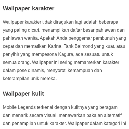
Wallpaper karakter
Wallpaper karakter tidak diragukan lagi adalah beberapa
yang paling dicari, menampilkan daftar besar pahlawan dan
pahlawan wanita. Apakah Anda penggemar pembunuh yang
cepat dan mematikan Karina, Tank Balmond yang kuat, atau
penyihir yang mempesona Kagura, ada sesuatu untuk
semua orang. Wallpaper ini sering memamerkan karakter
dalam pose dinamis, menyoroti kemampuan dan
keterampilan unik mereka.
Wallpaper kulit
Mobile Legends terkenal dengan kulitnya yang beragam
dan menarik secara visual, menawarkan pakaian alternatif
dan penampilan untuk karakter. Wallpaper dalam kategori ini