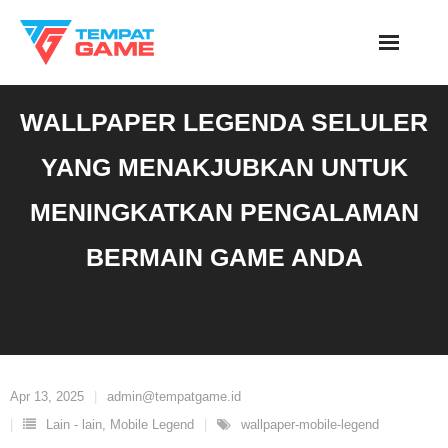
Skip
to
content
WALLPAPER LEGENDA SELULER
YANG MENAKJUBKAN UNTUK
MENINGKATKAN PENGALAMAN
BERMAIN GAME ANDA
Apr 13, 2025
admin@tempatgame.id
Lain - lain
,
Mobile Legend
wallpaper-mobile-legend