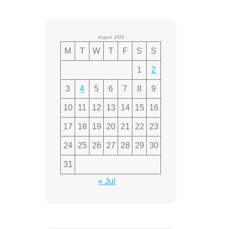
August 2026
M
T
W
T
F
S
S
1
2
3
4
5
6
7
8
9
10
11
12
13
14
15
16
17
18
19
20
21
22
23
24
25
26
27
28
29
30
31
« Jul