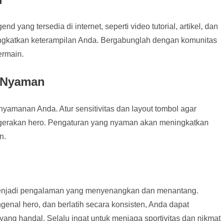
 yang tersedia di internet, seperti video tutorial, artikel, dan
ingkatkan keterampilan Anda. Bergabunglah dengan komunitas
ermain.
g Nyaman
yamanan Anda. Atur sensitivitas dan layout tombol agar
gerakan hero. Pengaturan yang nyaman akan meningkatkan
n.
enjadi pengalaman yang menyenangkan dan menantang.
al hero, dan berlatih secara konsisten, Anda dapat
g handal. Selalu ingat untuk menjaga sportivitas dan nikmat