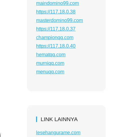
maindomino99.com
https://117.18.0.38
masterdomino99.com
https://117.18.0.37
championqq.com
https://117.18.0.40
hematqq.com
murniqq.com
menuqq.com
LINK LAINNYA
lesehangurame.com
i