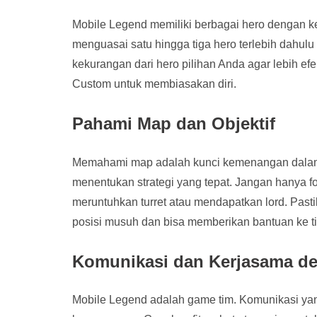
Mobile Legend memiliki berbagai hero dengan k
menguasai satu hingga tiga hero terlebih dahulu
kekurangan dari hero pilihan Anda agar lebih efe
Custom untuk membiasakan diri.
Pahami Map dan Objektif
Memahami map adalah kunci kemenangan dalam Mob
menentukan strategi yang tepat. Jangan hanya foku
meruntuhkan turret atau mendapatkan lord. Past
posisi musuh dan bisa memberikan bantuan ke tim
Komunikasi dan Kerjasama d
Mobile Legend adalah game tim. Komunikasi yan