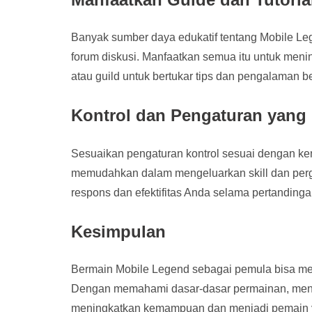
Banyak sumber daya edukatif tentang Mobile Legend
forum diskusi. Manfaatkan semua itu untuk men
atau guild untuk bertukar tips dan pengalaman b
Kontrol dan Pengaturan yan
Sesuaikan pengaturan kontrol sesuai dengan ken
memudahkan dalam mengeluarkan skill dan per
respons dan efektifitas Anda selama pertandinga
Kesimpulan
Bermain Mobile Legend sebagai pemula bisa m
Dengan memahami dasar-dasar permainan, mengen
meningkatkan kemampuan dan menjadi pemain yan