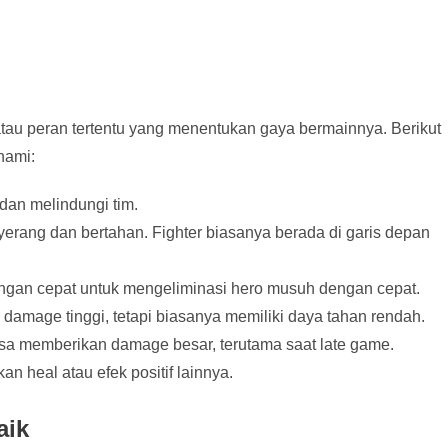
atau peran tertentu yang menentukan gaya bermainnya. Berikut
hami:
dan melindungi tim.
erang dan bertahan. Fighter biasanya berada di garis depan
angan cepat untuk mengeliminasi hero musuh dengan cepat.
amage tinggi, tetapi biasanya memiliki daya tahan rendah.
isa memberikan damage besar, terutama saat late game.
 heal atau efek positif lainnya.
aik