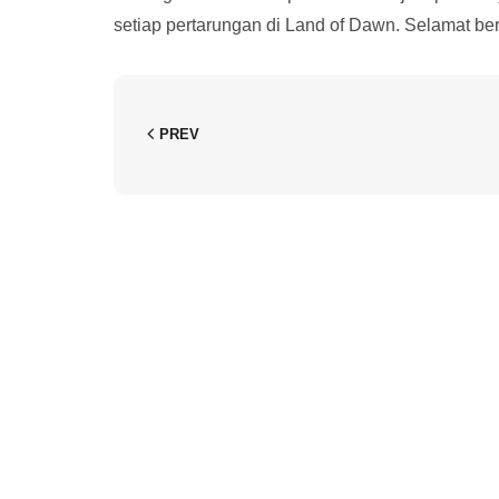
setiap pertarungan di Land of Dawn. Selamat be
PREV