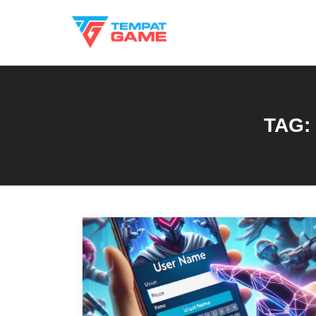
Skip
to
content
TAG: