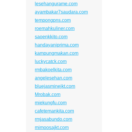
lesehangurame.com
ayambakar7saudara.com
tempongpns.com
roemahkuliner.com
saoenkkito.com
handayaniprima.com
kampungmakan.com
luckycatck.com
rmbakoelkita.com
angelesehan.com
bluejasminejkt.com
Mrobak.com
miekungfu.com
cafetemankita.com
rmjasabundo.com
mimoosajkt.com