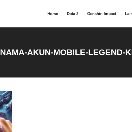
Home
Dota 2
Genshin Impact
Lain
NAMA-AKUN-MOBILE-LEGEND-