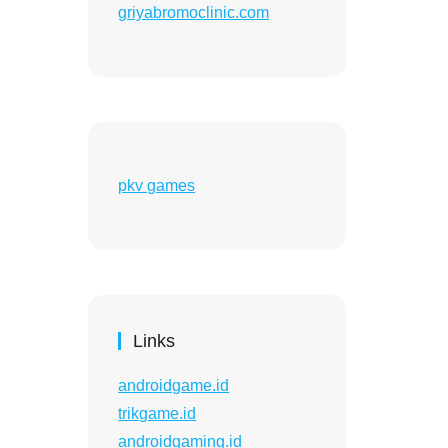
griyabromoclinic.com
pkv games
Links
androidgame.id
trikgame.id
androidgaming.id