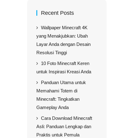
Recent Posts
Wallpaper Minecraft 4K
yang Menakjubkan: Ubah
Layar Anda dengan Desain
Resolusi Tinggi
10 Foto Minecraft Keren
untuk Inspirasi Kreasi Anda
Panduan Utama untuk
Memahami Totem di
Minecraft: Tingkatkan
Gameplay Anda
Cara Download Minecraft
Asli: Panduan Lengkap dan
Praktis untuk Pemula