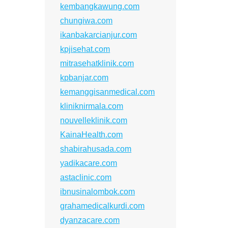
kembangkawung.com
chungiwa.com
ikanbakarcianjur.com
kpjisehat.com
mitrasehatklinik.com
kpbanjar.com
kemanggisanmedical.com
kliniknirmala.com
nouvelleklinik.com
KainaHealth.com
shabirahusada.com
yadikacare.com
astaclinic.com
ibnusinalombok.com
grahamedicalkurdi.com
dyanzacare.com