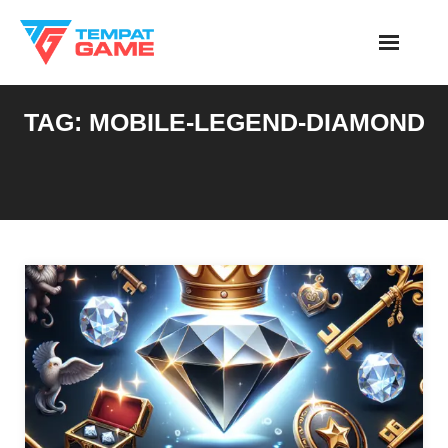
Skip
to
content
TAG:
MOBILE-LEGEND-DIAMOND