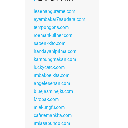
lesehangurame.com
ayambakar7saudara.com
tempongpns.com
roemahkuliner.com
saoenkkito.com
handayaniprima.com
kampungmakan.com
luckycatck.com
rmbakoelkita.com
angelesehan.com
bluejasminejkt.com
Mrobak.com
miekungfu.com
cafetemankita.com
rmjasabundo.com