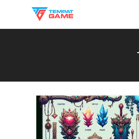
Skip
to
content