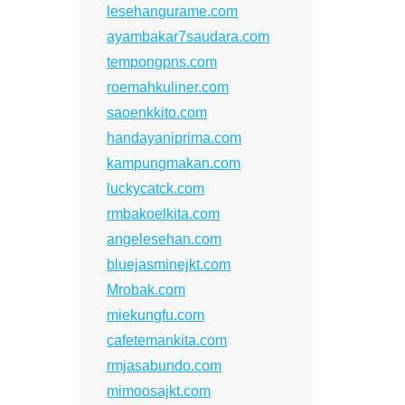
lesehangurame.com
ayambakar7saudara.com
tempongpns.com
roemahkuliner.com
saoenkkito.com
handayaniprima.com
kampungmakan.com
luckycatck.com
rmbakoelkita.com
angelesehan.com
bluejasminejkt.com
Mrobak.com
miekungfu.com
cafetemankita.com
rmjasabundo.com
mimoosajkt.com