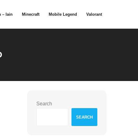
 – lain
Minecraft
Mobile Legend
Valorant
D
Search
SEARCH