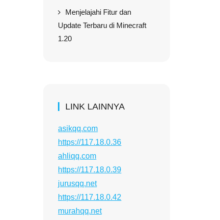
Menjelajahi Fitur dan
Update Terbaru di Minecraft
1.20
LINK LAINNYA
asikqq.com
https://117.18.0.36
ahliqq.com
https://117.18.0.39
jurusqq.net
https://117.18.0.42
murahqq.net