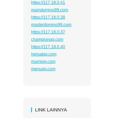
https://117.18.0.41
maindomino99.com
https://117.18.0.38
masterdomino99.com
https://117.18.0.37
championqq.com
https://117.18.0.40
hematqq.com
murniqq.com
menuqq.com
LINK LAINNYA