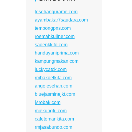
lesehangurame.com
ayambakar7saudara.com
tempongpns.com
roemahkuliner.com
saoenkkito.com
handayaniprima.com
kampungmakan.com
luckycatck.com
rmbakoelkita.com
angelesehan.com
bluejasminejkt.com
Mrobak.com
miekungfu.com
cafetemankita.com
rmjasabundo.com