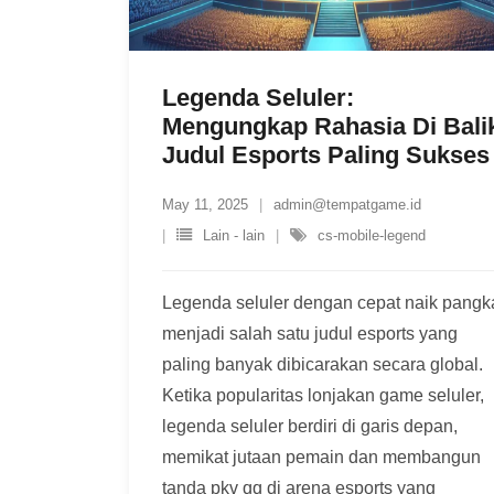
Legenda Seluler:
Mengungkap Rahasia Di Bali
Judul Esports Paling Sukses
May 11, 2025
admin@tempatgame.id
Lain - lain
cs-mobile-legend
Legenda seluler dengan cepat naik pangk
menjadi salah satu judul esports yang
paling banyak dibicarakan secara global.
Ketika popularitas lonjakan game seluler,
legenda seluler berdiri di garis depan,
memikat jutaan pemain dan membangun
tanda pkv qq di arena esports yang