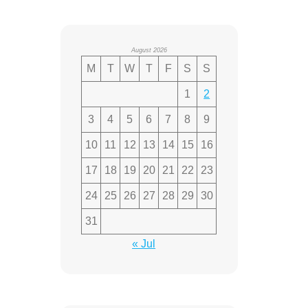
August 2026
M
T
W
T
F
S
S
1
2
3
4
5
6
7
8
9
10
11
12
13
14
15
16
17
18
19
20
21
22
23
24
25
26
27
28
29
30
31
« Jul