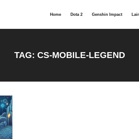
Home
Dota 2
Genshin Impact
Lain
TAG:
CS-MOBILE-LEGEND