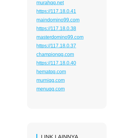
murahqq.net
https://117.18.0.41
maindomino99.com
https://117.18.0.38
masterdomino99.com
https://117.18.0.37
championqq.com
https://117.18.0.40
hematqq.com
murniqq.com
menuqq.com
LINK LAINNYA