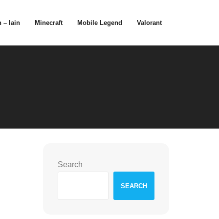
 – lain
Minecraft
Mobile Legend
Valorant
Search
SEARCH