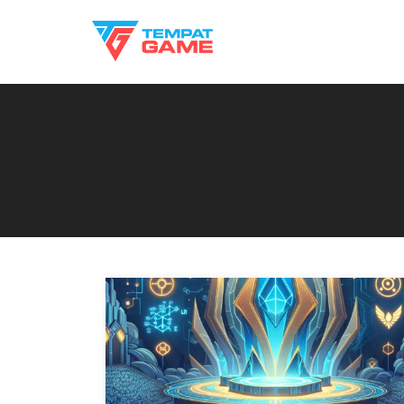
Skip
to
content