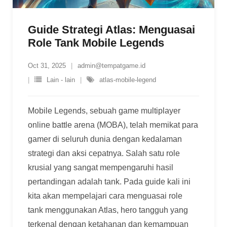
Guide Strategi Atlas: Menguasai
Role Tank Mobile Legends
Oct 31, 2025
admin@tempatgame.id
Lain - lain
atlas-mobile-legend
Mobile Legends, sebuah game multiplayer
online battle arena (MOBA), telah memikat para
gamer di seluruh dunia dengan kedalaman
strategi dan aksi cepatnya. Salah satu role
krusial yang sangat mempengaruhi hasil
pertandingan adalah tank. Pada guide kali ini
kita akan mempelajari cara menguasai role
tank menggunakan Atlas, hero tangguh yang
terkenal dengan ketahanan dan kemampuan