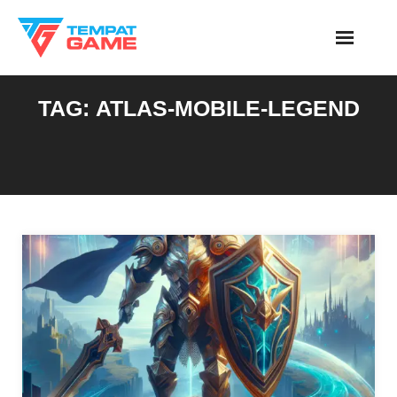
Skip
to
content
TAG:
ATLAS-MOBILE-LEGEND