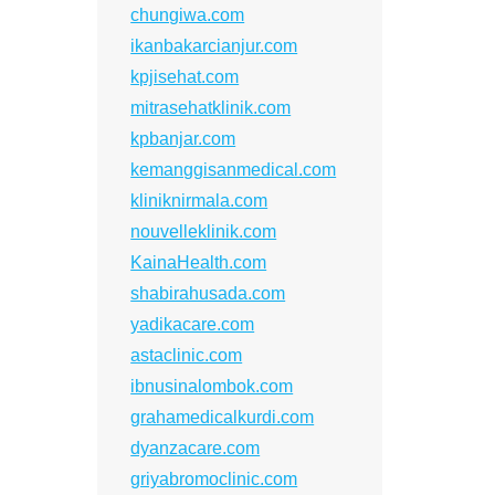
chungiwa.com
ikanbakarcianjur.com
kpjisehat.com
mitrasehatklinik.com
kpbanjar.com
kemanggisanmedical.com
kliniknirmala.com
nouvelleklinik.com
KainaHealth.com
shabirahusada.com
yadikacare.com
astaclinic.com
ibnusinalombok.com
grahamedicalkurdi.com
dyanzacare.com
griyabromoclinic.com