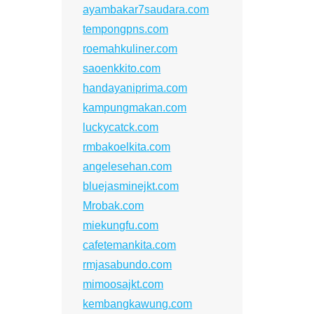
ayambakar7saudara.com
tempongpns.com
roemahkuliner.com
saoenkkito.com
handayaniprima.com
kampungmakan.com
luckycatck.com
rmbakoelkita.com
angelesehan.com
bluejasminejkt.com
Mrobak.com
miekungfu.com
cafetemankita.com
rmjasabundo.com
mimoosajkt.com
kembangkawung.com