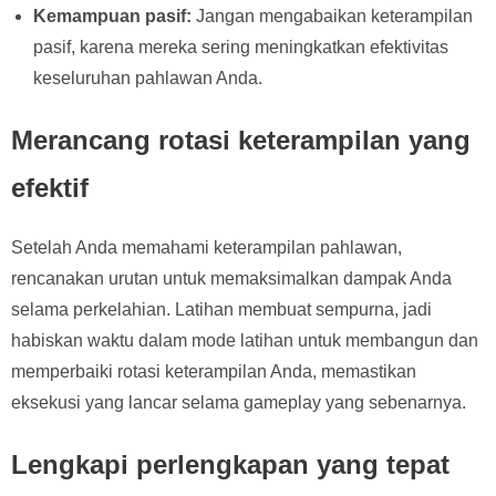
Kemampuan pasif:
Jangan mengabaikan keterampilan
pasif, karena mereka sering meningkatkan efektivitas
keseluruhan pahlawan Anda.
Merancang rotasi keterampilan yang
efektif
Setelah Anda memahami keterampilan pahlawan,
rencanakan urutan untuk memaksimalkan dampak Anda
selama perkelahian. Latihan membuat sempurna, jadi
habiskan waktu dalam mode latihan untuk membangun dan
memperbaiki rotasi keterampilan Anda, memastikan
eksekusi yang lancar selama gameplay yang sebenarnya.
Lengkapi perlengkapan yang tepat