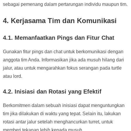
sebagai pemenang dalam pertarungan individu maupun tim.
4.
Kerjasama Tim dan Komunikasi
4.1. Memanfaatkan Pings dan Fitur Chat
Gunakan fitur pings dan chat untuk berkomunikasi dengan
anggota tim Anda. Informasikan jika ada musuh hilang dari
jalur, atau untuk mengarahkan fokus serangan pada turtle
atau lord.
4.2. Inisiasi dan Rotasi yang Efektif
Berkomitmen dalam sebuah inisiasi dapat menguntungkan
tim jika dilakukan di waktu yang tepat. Selain itu, lakukan
rotasi antar jalur setelah menghancurkan turret, untuk
memberi tekanan lebih kepada musuh.