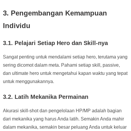
3.
Pengembangan Kemampuan
Individu
3.1. Pelajari Setiap Hero dan Skill-nya
Sangat penting untuk mendalami setiap hero, terutama yang
sering dicomot dalam meta. Pahami setiap skill, passive,
dan ultimate hero untuk mengetahui kapan waktu yang tepat
untuk menggunakannya.
3.2. Latih Mekanika Permainan
Akurasi skill-shot dan pengelolaan HP/MP adalah bagian
dari mekanika yang harus Anda latih. Semakin Anda mahir
dalam mekanika, semakin besar peluang Anda untuk keluar