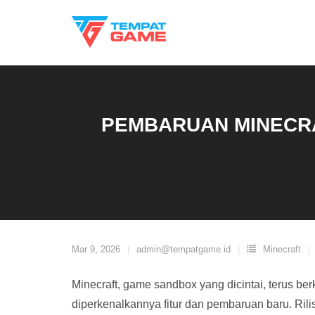
Skip
to
content
PEMBARUAN MINECRA
Mar 9, 2026
admin@tempatgame.id
Minecraft
Minecraft, game sandbox yang dicintai, terus 
diperkenalkannya fitur dan pembaruan baru. Rilis