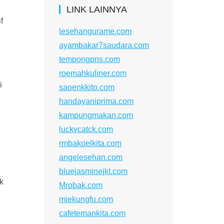
LINK LAINNYA
f
lesehangurame.com
ayambakar7saudara.com
tempongpns.com
roemahkuliner.com
i
saoenkkito.com
handayaniprima.com
kampungmakan.com
luckycatck.com
rmbakoelkita.com
angelesehan.com
bluejasminejkt.com
k
Mrobak.com
miekungfu.com
cafetemankita.com