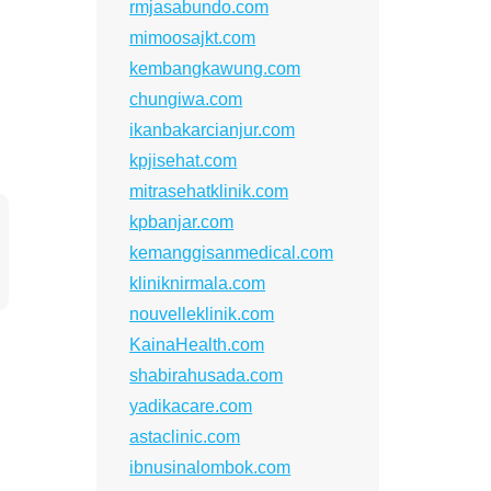
rmjasabundo.com
mimoosajkt.com
kembangkawung.com
chungiwa.com
ikanbakarcianjur.com
kpjisehat.com
mitrasehatklinik.com
kpbanjar.com
kemanggisanmedical.com
kliniknirmala.com
nouvelleklinik.com
KainaHealth.com
shabirahusada.com
yadikacare.com
astaclinic.com
ibnusinalombok.com