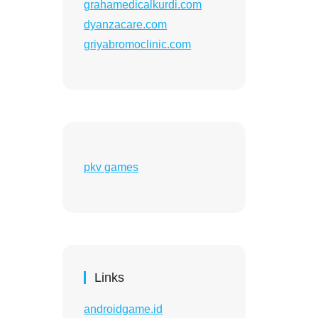
grahamedicalkurdi.com
dyanzacare.com
griyabromoclinic.com
pkv games
Links
androidgame.id