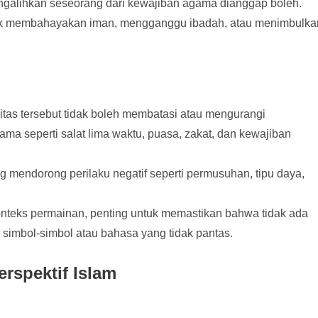
galihkan seseorang dari kewajiban agama dianggap boleh.
tidak membahayakan iman, mengganggu ibadah, atau menimbulka
ivitas tersebut tidak boleh membatasi atau mengurangi
ma seperti salat lima waktu, puasa, zakat, dan kewajiban
ang mendorong perilaku negatif seperti permusuhan, tipu daya,
onteks permainan, penting untuk memastikan bahwa tidak ada
simbol-simbol atau bahasa yang tidak pantas.
erspektif Islam