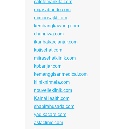
cafetemankita.com
rmjasabundo.com
mimoosajkt.com
kembangkawung.com
chungiwa.com
ikanbakarcianjur.com
kpjisehat.com
mitrasehatklinik.com
kpbanjar.com
kemanggisanmedical.com
kliniknirmala.com
nouvelleklinik.com
KainaHealth.com
shabirahusada.com
yadikacare.com
astaclinic.com