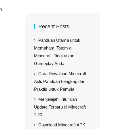
n
Recent Posts
Panduan Utama untuk
Memahami Totem di
Minecraft: Tingkatkan
Gameplay Anda
Cara Download Minecraft
Asli: Panduan Lengkap dan
Praktis untuk Pemula
Menjelajahi Fitur dan
Update Terbaru di Minecraft
1.20
Download Minecraft APK