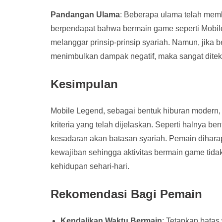
Pandangan Ulama
: Beberapa ulama telah mem
berpendapat bahwa bermain game seperti Mobile
melanggar prinsip-prinsip syariah. Namun, jika
menimbulkan dampak negatif, maka sangat dite
Kesimpulan
Mobile Legend, sebagai bentuk hiburan modern
kriteria yang telah dijelaskan. Seperti halnya be
kesadaran akan batasan syariah. Pemain diha
kewajiban sehingga aktivitas bermain game ti
kehidupan sehari-hari.
Rekomendasi Bagi Pemain
Kendalikan Waktu Bermain
: Tetapkan bata