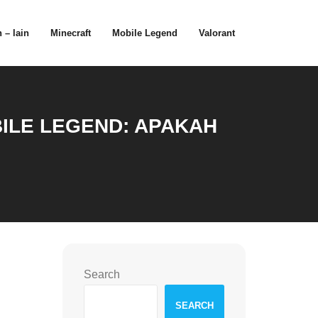
 – lain
Minecraft
Mobile Legend
Valorant
ILE LEGEND: APAKAH
Search
i
SEARCH