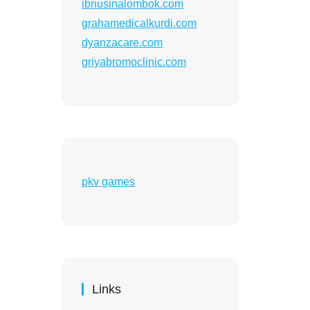
ibnusinalombok.com
grahamedicalkurdi.com
dyanzacare.com
griyabromoclinic.com
pkv games
Links