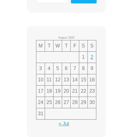
August 2026
M
T
W
T
F
S
S
1
2
3
4
5
6
7
8
9
10
11
12
13
14
15
16
17
18
19
20
21
22
23
24
25
26
27
28
29
30
31
« Jul