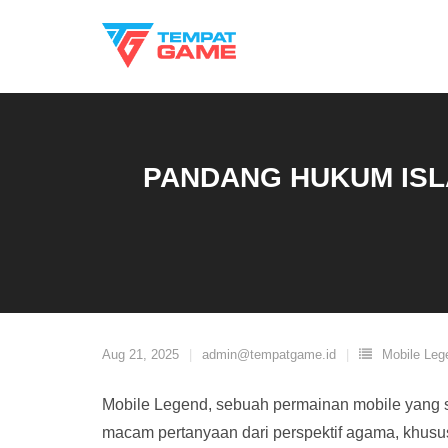
Skip
to
content
PANDANG HUKUM ISL
Aug 21, 2025
admin@tempatgame.id
Mobile Leg
Mobile Legend, sebuah permainan mobile yang 
macam pertanyaan dari perspektif agama, khusus