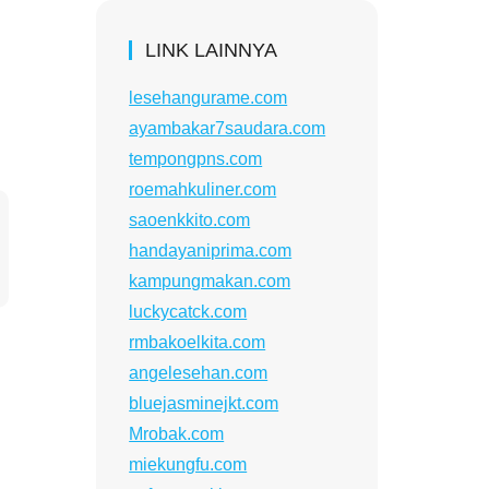
LINK LAINNYA
lesehangurame.com
ayambakar7saudara.com
tempongpns.com
roemahkuliner.com
saoenkkito.com
handayaniprima.com
kampungmakan.com
luckycatck.com
rmbakoelkita.com
angelesehan.com
bluejasminejkt.com
Mrobak.com
miekungfu.com