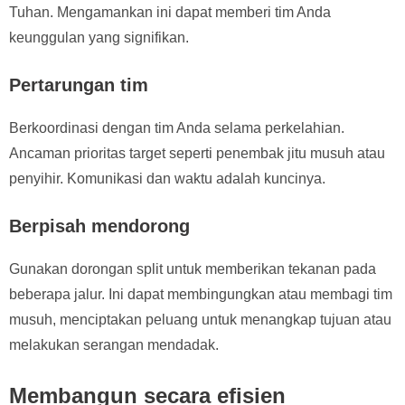
Tuhan. Mengamankan ini dapat memberi tim Anda
keunggulan yang signifikan.
Pertarungan tim
Berkoordinasi dengan tim Anda selama perkelahian.
Ancaman prioritas target seperti penembak jitu musuh atau
penyihir. Komunikasi dan waktu adalah kuncinya.
Berpisah mendorong
Gunakan dorongan split untuk memberikan tekanan pada
beberapa jalur. Ini dapat membingungkan atau membagi tim
musuh, menciptakan peluang untuk menangkap tujuan atau
melakukan serangan mendadak.
Membangun secara efisien