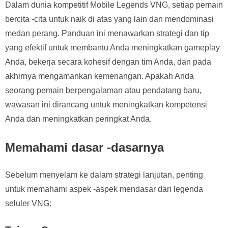
Dalam dunia kompetitif Mobile Legends VNG, setiap pemain
bercita -cita untuk naik di atas yang lain dan mendominasi
medan perang. Panduan ini menawarkan strategi dan tip
yang efektif untuk membantu Anda meningkatkan gameplay
Anda, bekerja secara kohesif dengan tim Anda, dan pada
akhirnya mengamankan kemenangan. Apakah Anda
seorang pemain berpengalaman atau pendatang baru,
wawasan ini dirancang untuk meningkatkan kompetensi
Anda dan meningkatkan peringkat Anda.
Memahami dasar -dasarnya
Sebelum menyelam ke dalam strategi lanjutan, penting
untuk memahami aspek -aspek mendasar dari legenda
seluler VNG: