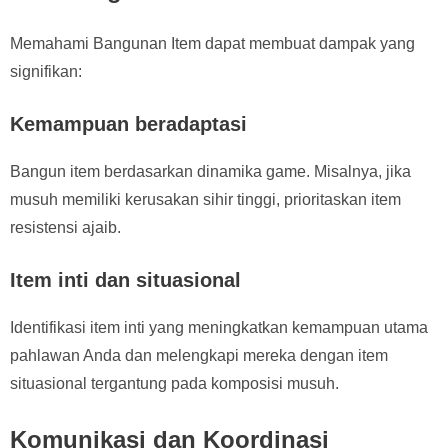
Memahami Bangunan Item dapat membuat dampak yang
signifikan:
Kemampuan beradaptasi
Bangun item berdasarkan dinamika game. Misalnya, jika
musuh memiliki kerusakan sihir tinggi, prioritaskan item
resistensi ajaib.
Item inti dan situasional
Identifikasi item inti yang meningkatkan kemampuan utama
pahlawan Anda dan melengkapi mereka dengan item
situasional tergantung pada komposisi musuh.
Komunikasi dan Koordinasi