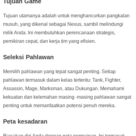
Tujuan Game
Tujuan utamanya adalah untuk menghancurkan pangkalan
musuh, yang dikenal sebagai Nexus, sambil melindungi
milik Anda. Ini membutuhkan perencanaan strategis,
pemikiran cepat, dan kerja tim yang efisien.
Seleksi Pahlawan
Memilih pahlawan yang tepat sangat penting. Setiap
pahlawan termasuk dalam kelas tertentu: Tank, Fighter,
Assassin, Mage, Marksman, atau Dukungan. Memahami
kekuatan dan kelemahan masing -masing pahlawan sangat
penting untuk memanfaatkan potensi penuh mereka.
Peta kesadaran
Biasakan diri Anda dengan peta permainan. Ini termasuk