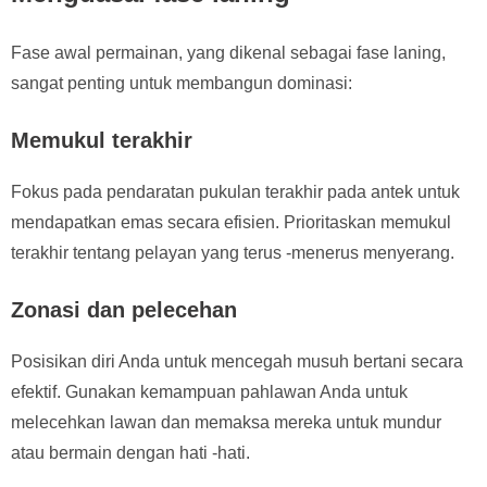
Fase awal permainan, yang dikenal sebagai fase laning,
sangat penting untuk membangun dominasi:
Memukul terakhir
Fokus pada pendaratan pukulan terakhir pada antek untuk
mendapatkan emas secara efisien. Prioritaskan memukul
terakhir tentang pelayan yang terus -menerus menyerang.
Zonasi dan pelecehan
Posisikan diri Anda untuk mencegah musuh bertani secara
efektif. Gunakan kemampuan pahlawan Anda untuk
melecehkan lawan dan memaksa mereka untuk mundur
atau bermain dengan hati -hati.