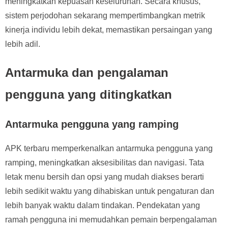
meningkatkan kepuasan keseluruhan. Secara khusus,
sistem perjodohan sekarang mempertimbangkan metrik
kinerja individu lebih dekat, memastikan persaingan yang
lebih adil.
Antarmuka dan pengalaman
pengguna yang ditingkatkan
Antarmuka pengguna yang ramping
APK terbaru memperkenalkan antarmuka pengguna yang
ramping, meningkatkan aksesibilitas dan navigasi. Tata
letak menu bersih dan opsi yang mudah diakses berarti
lebih sedikit waktu yang dihabiskan untuk pengaturan dan
lebih banyak waktu dalam tindakan. Pendekatan yang
ramah pengguna ini memudahkan pemain berpengalaman