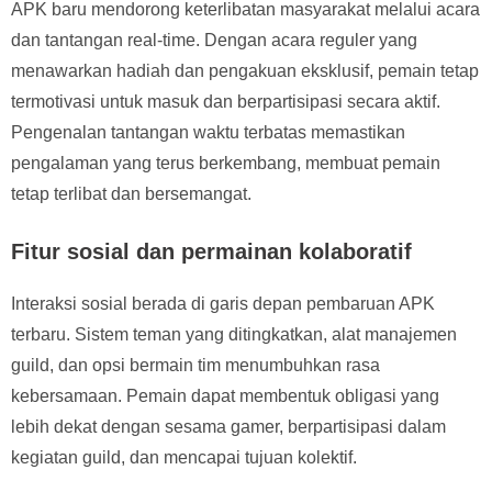
APK baru mendorong keterlibatan masyarakat melalui acara
dan tantangan real-time. Dengan acara reguler yang
menawarkan hadiah dan pengakuan eksklusif, pemain tetap
termotivasi untuk masuk dan berpartisipasi secara aktif.
Pengenalan tantangan waktu terbatas memastikan
pengalaman yang terus berkembang, membuat pemain
tetap terlibat dan bersemangat.
Fitur sosial dan permainan kolaboratif
Interaksi sosial berada di garis depan pembaruan APK
terbaru. Sistem teman yang ditingkatkan, alat manajemen
guild, dan opsi bermain tim menumbuhkan rasa
kebersamaan. Pemain dapat membentuk obligasi yang
lebih dekat dengan sesama gamer, berpartisipasi dalam
kegiatan guild, dan mencapai tujuan kolektif.