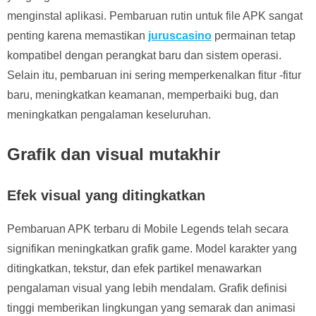
menginstal aplikasi. Pembaruan rutin untuk file APK sangat
penting karena memastikan
juruscasino
permainan tetap
kompatibel dengan perangkat baru dan sistem operasi.
Selain itu, pembaruan ini sering memperkenalkan fitur -fitur
baru, meningkatkan keamanan, memperbaiki bug, dan
meningkatkan pengalaman keseluruhan.
Grafik dan visual mutakhir
Efek visual yang ditingkatkan
Pembaruan APK terbaru di Mobile Legends telah secara
signifikan meningkatkan grafik game. Model karakter yang
ditingkatkan, tekstur, dan efek partikel menawarkan
pengalaman visual yang lebih mendalam. Grafik definisi
tinggi memberikan lingkungan yang semarak dan animasi