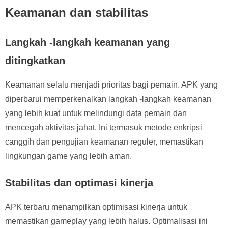
Keamanan dan stabilitas
Langkah -langkah keamanan yang
ditingkatkan
Keamanan selalu menjadi prioritas bagi pemain. APK yang
diperbarui memperkenalkan langkah -langkah keamanan
yang lebih kuat untuk melindungi data pemain dan
mencegah aktivitas jahat. Ini termasuk metode enkripsi
canggih dan pengujian keamanan reguler, memastikan
lingkungan game yang lebih aman.
Stabilitas dan optimasi kinerja
APK terbaru menampilkan optimisasi kinerja untuk
memastikan gameplay yang lebih halus. Optimalisasi ini