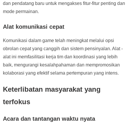
dan pendatang baru untuk mengakses fitur-fitur penting dan
mode permainan.
Alat komunikasi cepat
Komunikasi dalam game telah meningkat melalui opsi
obrolan cepat yang canggih dan sistem pensinyalan. Alat -
alat ini memfasilitasi kerja tim dan koordinasi yang lebih
baik, mengurangi kesalahpahaman dan mempromosikan
kolaborasi yang efektif selama pertempuran yang intens.
Keterlibatan masyarakat yang
terfokus
Acara dan tantangan waktu nyata