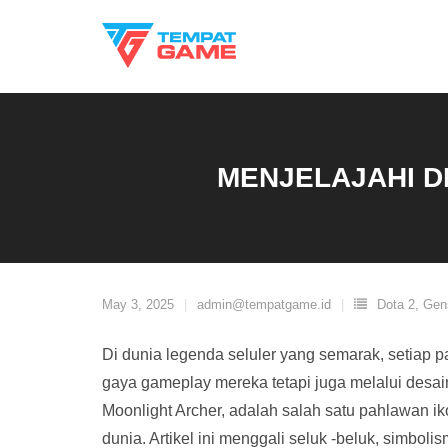
Skip
to
content
MENJELAJAHI D
May 3, 2025
admin@tempatgame.id
Dota 2
,
Gen
Di dunia legenda seluler yang semarak, setiap
gaya gameplay mereka tetapi juga melalui desai
Moonlight Archer, adalah salah satu pahlawan ik
dunia. Artikel ini menggali seluk -beluk, simbo