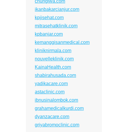
chungiwa.com
ikanbakarcianjur.com
kpjisehat.com
mitrasehatklinik.com
kpbanjar.com
kemanggisanmedical.com
kliniknirmala.com
nouvelleklinik.com
KainaHealth.com
shabirahusada.com
yadikacare.com
astaclinic.com
ibnusinalombok.com
grahamedicalkurdi.com
dyanzacare.com
griyabromoclinic.com