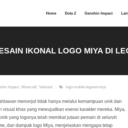
Home
Dota 2
Genshin Impact
Lain
ESAIN IKONAL LOGO MIYA DI L
shin Impact
,
Minecraft
,
Valorant
logo-mobile-legend-miya
 pahlawan menonjol tidak hanya melalui kemampuan unik dan
n visual khas yang mewujudkan esensi karakter mereka. Miya,
onik yang logonya telah memikat jutaan pemain di seluruh
lisme, dan dampak logo Miya, menjelaskan mengapa tetap