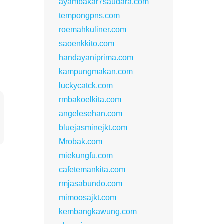
ayambakar7saudara.com
tempongpns.com
roemahkuliner.com
n
saoenkkito.com
handayaniprima.com
kampungmakan.com
luckycatck.com
rmbakoelkita.com
angelesehan.com
bluejasminejkt.com
Mrobak.com
miekungfu.com
cafetemankita.com
rmjasabundo.com
mimoosajkt.com
kembangkawung.com