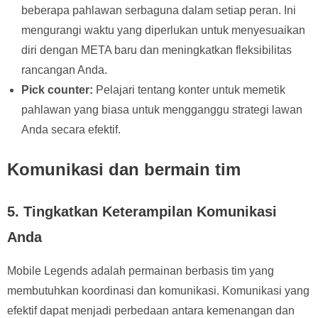
beberapa pahlawan serbaguna dalam setiap peran. Ini
mengurangi waktu yang diperlukan untuk menyesuaikan
diri dengan META baru dan meningkatkan fleksibilitas
rancangan Anda.
Pick counter:
Pelajari tentang konter untuk memetik
pahlawan yang biasa untuk mengganggu strategi lawan
Anda secara efektif.
Komunikasi dan bermain tim
5.
Tingkatkan Keterampilan Komunikasi
Anda
Mobile Legends adalah permainan berbasis tim yang
membutuhkan koordinasi dan komunikasi. Komunikasi yang
efektif dapat menjadi perbedaan antara kemenangan dan