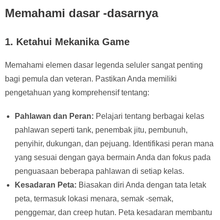
Memahami dasar -dasarnya
1.
Ketahui Mekanika Game
Memahami elemen dasar legenda seluler sangat penting
bagi pemula dan veteran. Pastikan Anda memiliki
pengetahuan yang komprehensif tentang:
Pahlawan dan Peran:
Pelajari tentang berbagai kelas
pahlawan seperti tank, penembak jitu, pembunuh,
penyihir, dukungan, dan pejuang. Identifikasi peran mana
yang sesuai dengan gaya bermain Anda dan fokus pada
penguasaan beberapa pahlawan di setiap kelas.
Kesadaran Peta:
Biasakan diri Anda dengan tata letak
peta, termasuk lokasi menara, semak -semak,
penggemar, dan creep hutan. Peta kesadaran membantu