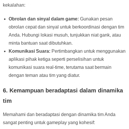
kekalahan:
Obrolan dan sinyal dalam game:
Gunakan pesan
obrolan cepat dan sinyal untuk berkoordinasi dengan tim
Anda. Hubungi lokasi musuh, tunjukkan niat gank, atau
minta bantuan saat dibutuhkan.
Komunikasi Suara:
Pertimbangkan untuk menggunakan
aplikasi pihak ketiga seperti perselisihan untuk
komunikasi suara real-time, terutama saat bermain
dengan teman atau tim yang diatur.
6.
Kemampuan beradaptasi dalam dinamika
tim
Memahami dan beradaptasi dengan dinamika tim Anda
sangat penting untuk gameplay yang kohesif: