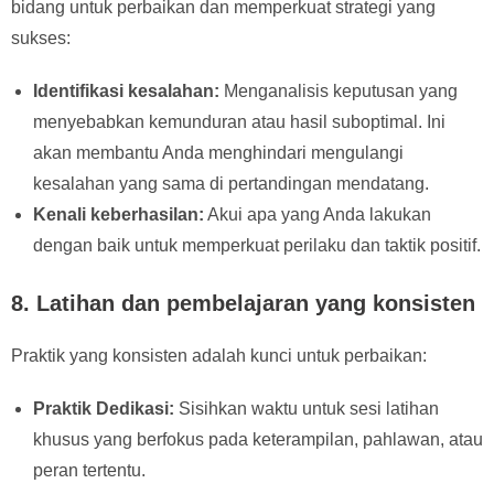
bidang untuk perbaikan dan memperkuat strategi yang
sukses:
Identifikasi kesalahan:
Menganalisis keputusan yang
menyebabkan kemunduran atau hasil suboptimal. Ini
akan membantu Anda menghindari mengulangi
kesalahan yang sama di pertandingan mendatang.
Kenali keberhasilan:
Akui apa yang Anda lakukan
dengan baik untuk memperkuat perilaku dan taktik positif.
8.
Latihan dan pembelajaran yang konsisten
Praktik yang konsisten adalah kunci untuk perbaikan:
Praktik Dedikasi:
Sisihkan waktu untuk sesi latihan
khusus yang berfokus pada keterampilan, pahlawan, atau
peran tertentu.