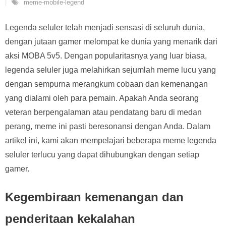
meme-mobile-legend
Legenda seluler telah menjadi sensasi di seluruh dunia,
dengan jutaan gamer melompat ke dunia yang menarik dari
aksi MOBA 5v5. Dengan popularitasnya yang luar biasa,
legenda seluler juga melahirkan sejumlah meme lucu yang
dengan sempurna merangkum cobaan dan kemenangan
yang dialami oleh para pemain. Apakah Anda seorang
veteran berpengalaman atau pendatang baru di medan
perang, meme ini pasti beresonansi dengan Anda. Dalam
artikel ini, kami akan mempelajari beberapa meme legenda
seluler terlucu yang dapat dihubungkan dengan setiap
gamer.
Kegembiraan kemenangan dan
penderitaan kekalahan