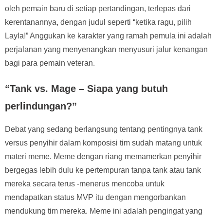
oleh pemain baru di setiap pertandingan, terlepas dari
kerentanannya, dengan judul seperti “ketika ragu, pilih
Layla!” Anggukan ke karakter yang ramah pemula ini adalah
perjalanan yang menyenangkan menyusuri jalur kenangan
bagi para pemain veteran.
“Tank vs. Mage – Siapa yang butuh
perlindungan?”
Debat yang sedang berlangsung tentang pentingnya tank
versus penyihir dalam komposisi tim sudah matang untuk
materi meme. Meme dengan riang memamerkan penyihir
bergegas lebih dulu ke pertempuran tanpa tank atau tank
mereka secara terus -menerus mencoba untuk
mendapatkan status MVP itu dengan mengorbankan
mendukung tim mereka. Meme ini adalah pengingat yang