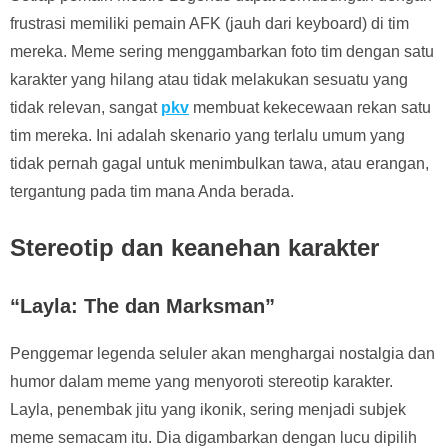
frustrasi memiliki pemain AFK (jauh dari keyboard) di tim
mereka. Meme sering menggambarkan foto tim dengan satu
karakter yang hilang atau tidak melakukan sesuatu yang
tidak relevan, sangat
pkv
membuat kekecewaan rekan satu
tim mereka. Ini adalah skenario yang terlalu umum yang
tidak pernah gagal untuk menimbulkan tawa, atau erangan,
tergantung pada tim mana Anda berada.
Stereotip dan keanehan karakter
“Layla: The dan Marksman”
Penggemar legenda seluler akan menghargai nostalgia dan
humor dalam meme yang menyoroti stereotip karakter.
Layla, penembak jitu yang ikonik, sering menjadi subjek
meme semacam itu. Dia digambarkan dengan lucu dipilih