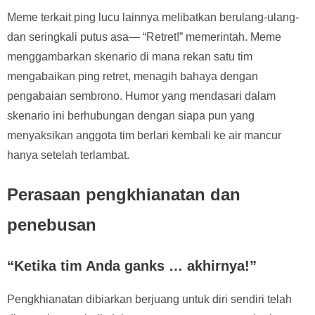
Meme terkait ping lucu lainnya melibatkan berulang-ulang-
dan seringkali putus asa— “Retret!” memerintah. Meme
menggambarkan skenario di mana rekan satu tim
mengabaikan ping retret, menagih bahaya dengan
pengabaian sembrono. Humor yang mendasari dalam
skenario ini berhubungan dengan siapa pun yang
menyaksikan anggota tim berlari kembali ke air mancur
hanya setelah terlambat.
Perasaan pengkhianatan dan
penebusan
“Ketika tim Anda ganks … akhirnya!”
Pengkhianatan dibiarkan berjuang untuk diri sendiri telah