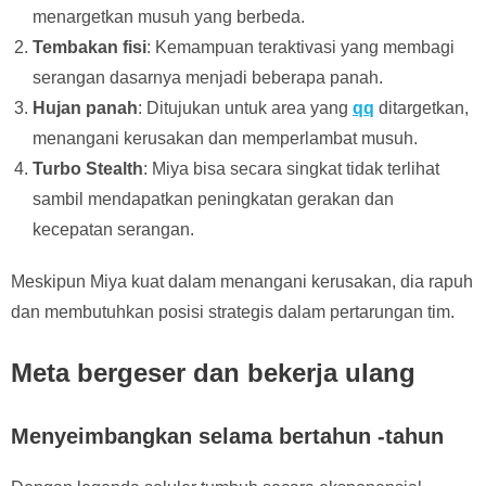
menargetkan musuh yang berbeda.
Tembakan fisi
: Kemampuan teraktivasi yang membagi
serangan dasarnya menjadi beberapa panah.
Hujan panah
: Ditujukan untuk area yang
qq
ditargetkan,
menangani kerusakan dan memperlambat musuh.
Turbo Stealth
: Miya bisa secara singkat tidak terlihat
sambil mendapatkan peningkatan gerakan dan
kecepatan serangan.
Meskipun Miya kuat dalam menangani kerusakan, dia rapuh
dan membutuhkan posisi strategis dalam pertarungan tim.
Meta bergeser dan bekerja ulang
Menyeimbangkan selama bertahun -tahun