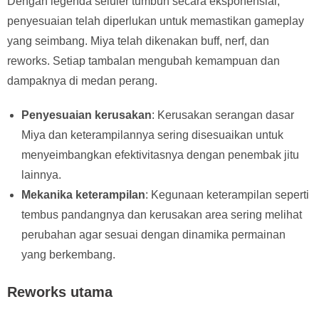
Dengan legenda seluler tumbuh secara eksponensial,
penyesuaian telah diperlukan untuk memastikan gameplay
yang seimbang. Miya telah dikenakan buff, nerf, dan
reworks. Setiap tambalan mengubah kemampuan dan
dampaknya di medan perang.
Penyesuaian kerusakan
: Kerusakan serangan dasar
Miya dan keterampilannya sering disesuaikan untuk
menyeimbangkan efektivitasnya dengan penembak jitu
lainnya.
Mekanika keterampilan
: Kegunaan keterampilan seperti
tembus pandangnya dan kerusakan area sering melihat
perubahan agar sesuai dengan dinamika permainan
yang berkembang.
Reworks utama