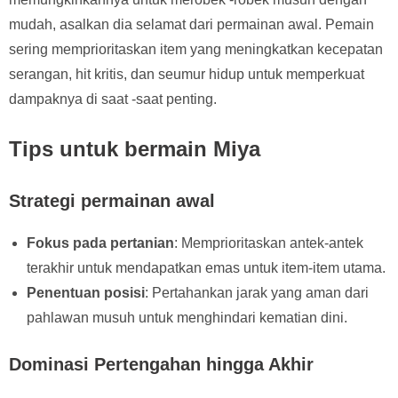
mudah, asalkan dia selamat dari permainan awal. Pemain
sering memprioritaskan item yang meningkatkan kecepatan
serangan, hit kritis, dan seumur hidup untuk memperkuat
dampaknya di saat -saat penting.
Tips untuk bermain Miya
Strategi permainan awal
Fokus pada pertanian
: Memprioritaskan antek-antek
terakhir untuk mendapatkan emas untuk item-item utama.
Penentuan posisi
: Pertahankan jarak yang aman dari
pahlawan musuh untuk menghindari kematian dini.
Dominasi Pertengahan hingga Akhir