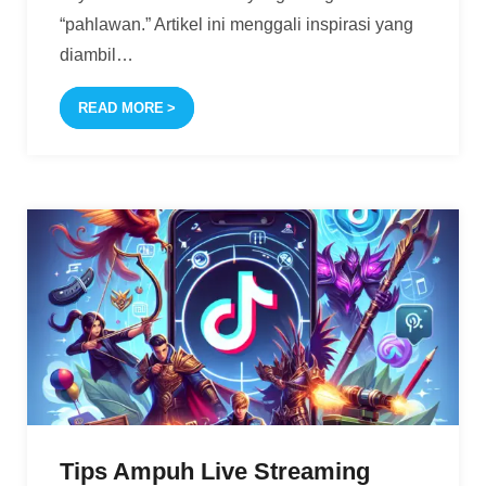
“pahlawan.” Artikel ini menggali inspirasi yang
diambil
…
READ MORE
Tips Ampuh Live Streaming