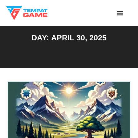
Skip
to
content
DAY:
APRIL 30, 2025